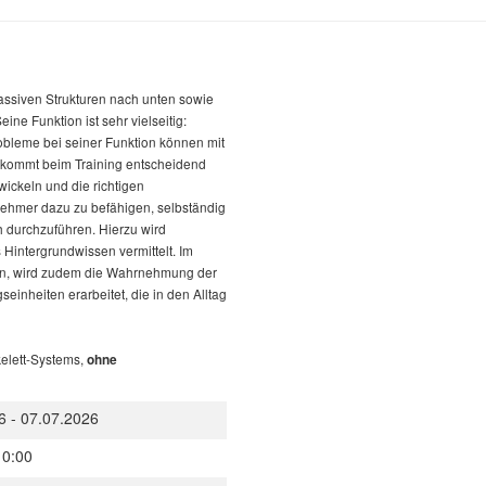
assiven Strukturen nach unten sowie
eine Funktion ist sehr vielseitig:
robleme bei seiner Funktion können mit
 kommt beim Training entscheidend
ickeln und die richtigen
lnehmer dazu zu befähigen, selbständig
 durchzuführen. Hierzu wird
intergrundwissen vermittelt. Im
gen, wird zudem die Wahrnehmung der
inheiten erarbeitet, die in den Alltag
kelett-Systems,
ohne
6 - 07.07.2026
10:00