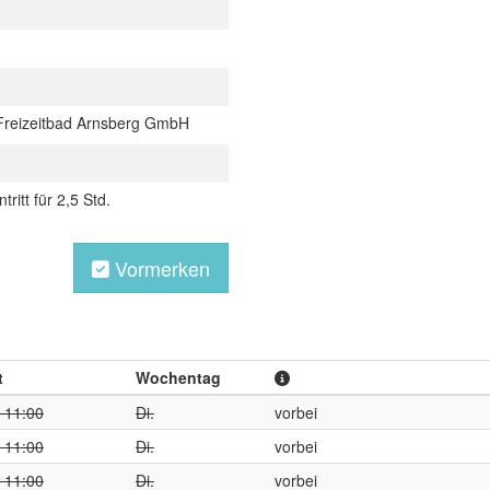
reizeitbad Arnsberg GmbH
ntritt für 2,5 Std.
Vormerken
t
Wochentag
- 11:00
Di.
vorbei
- 11:00
Di.
vorbei
- 11:00
Di.
vorbei