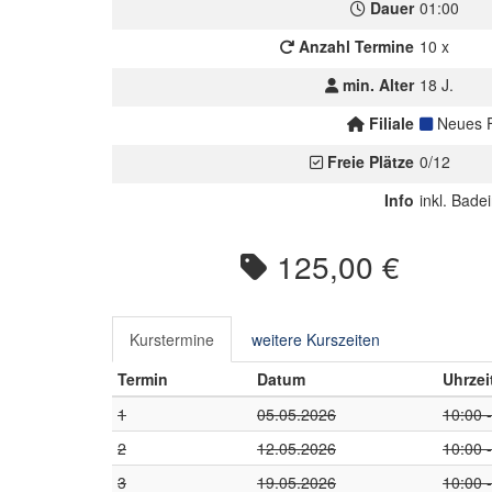
Dauer
01:00
Anzahl Termine
10 x
min. Alter
18 J.
Filiale
Neues F
Freie Plätze
0/12
Info
inkl. Badei
125,00 €
Kurstermine
weitere Kurszeiten
Termin
Datum
Uhrzei
1
05.05.2026
10:00 
2
12.05.2026
10:00 
3
19.05.2026
10:00 