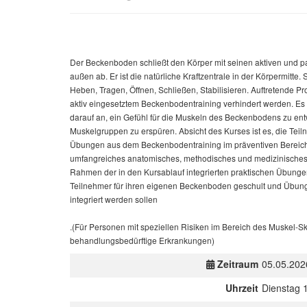
Der Beckenboden schließt den Körper mit seinen aktiven und p
außen ab. Er ist die natürliche Kraftzentrale in der Körpermitte. S
Heben, Tragen, Öffnen, Schließen, Stabilisieren. Auftretende P
aktiv eingesetztem Beckenbodentraining verhindert werden. Es
darauf an, ein Gefühl für die Muskeln des Beckenbodens zu entw
Muskelgruppen zu erspüren. Absicht des Kurses ist es, die Tei
Übungen aus dem Beckenbodentraining im präventiven Bereich
umfangreiches anatomisches, methodisches und medizinisches H
Rahmen der in den Kursablauf integrierten praktischen Übun
Teilnehmer für ihren eigenen Beckenboden geschult und Übungse
integriert werden sollen
.(Für Personen mit speziellen Risiken im Bereich des Muskel-S
behandlungsbedürftige Erkrankungen)
Zeitraum
05.05.202
Uhrzeit
Dienstag 