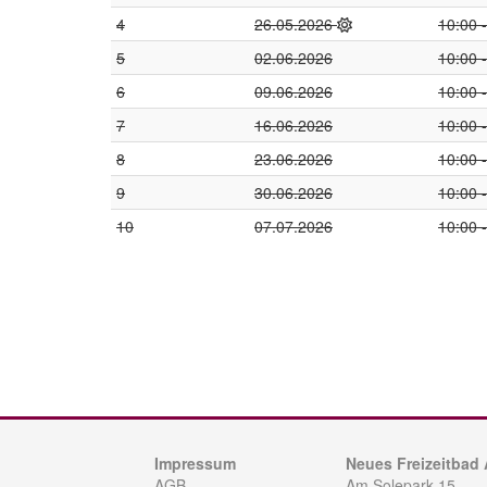
4
26.05.2026
10:00 
5
02.06.2026
10:00 
6
09.06.2026
10:00 
7
16.06.2026
10:00 
8
23.06.2026
10:00 
9
30.06.2026
10:00 
10
07.07.2026
10:00 
Impressum
Neues Freizeitbad
AGB
Am Solepark 15